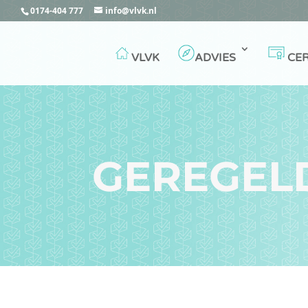
0174-404 777
info@vlvk.nl
VLVK
ADVIES
CER
GEREGEL