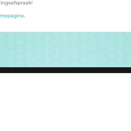
ingsafspraak!
mepagina
.