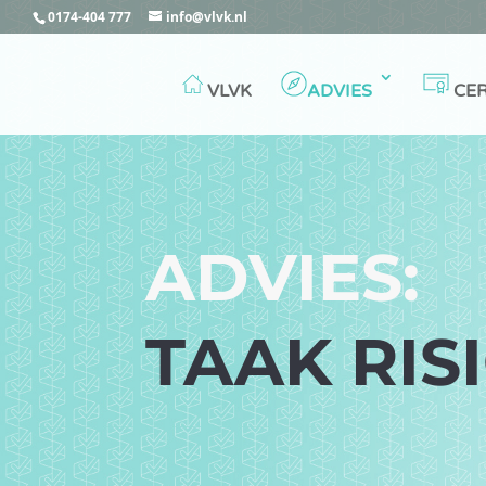
0174-404 777
info@vlvk.nl
VLVK
ADVIES
CER
ADVIES:
TAAK RIS